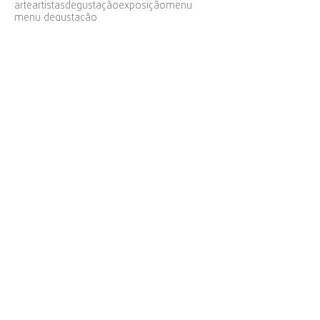
arte
artistas
degustação
exposição
menu
menu degustação
siga
NOSSO endereço