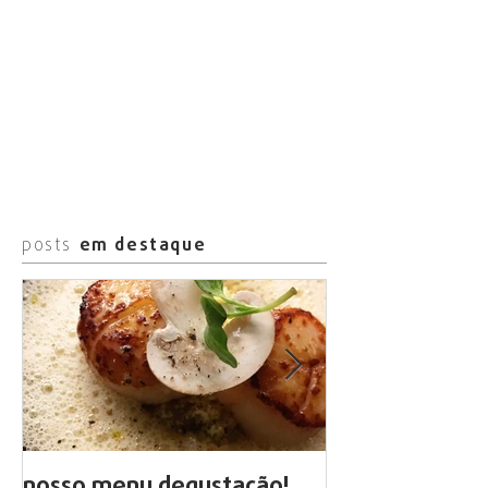
posts
em destaque
nosso menu degustação!
arte