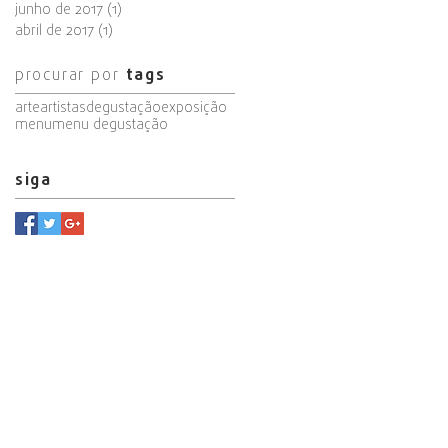
junho de 2017
(1)
1 post
abril de 2017
(1)
1 post
procurar por
tags
arte
artistas
degustação
exposição
menu
menu degustação
siga