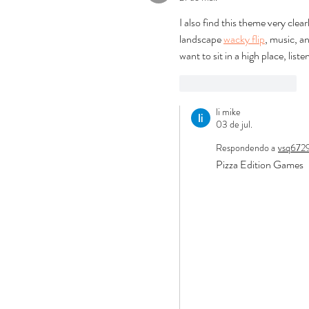
I also find this theme very clea
landscape 
wacky flip
, music, an
want to sit in a high place, lis
Curtir
Responder
li mike
03 de jul.
Respondendo a
vsq672
Pizza Edition Games