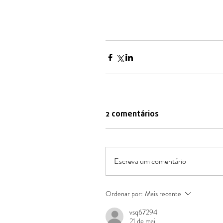
2 comentários
Escreva um comentário
Ordenar por:
Mais recente
vsq67294
21 de mai.