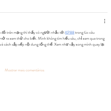
 đổi trên mạng thì thấy có người nhắc tới 
KP88
 trong lúc câu 
mở ra xem thử cho biết. Mình không tìm hiểu sâu, chỉ xem qua trong 
 và cách sắp xếp nội dung tổng thể. Xem như vậy xong mình quay lại 
Mostrar mais comentários