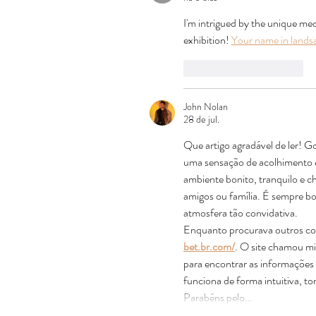
I'm intrigued by the unique medi
exhibition! 
Your name in lands
Curtir
Responder
John Nolan
28 de jul.
Que artigo agradável de ler! G
uma sensação de acolhimento e
ambiente bonito, tranquilo e c
amigos ou família. É sempre b
atmosfera tão convidativa.
Enquanto procurava outros con
bet.br.com/
. O site chamou mi
para encontrar as informações
funciona de forma intuitiva, t
Parabéns pelo…