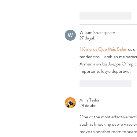
Curtir
Responder
William Shakespeare
27 de jul.
Números Que Más Salen
 es u
tendencias. También me pareció
Armenia en los Juegos Olímpico
importante logro deportivo.
Curtir
Responder
Anna Taylor
28 de abr.
One of the most effective tactic
such as knocking over a vase on
move to another room to searc