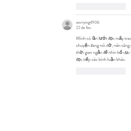
Curtir
Responder
worrying4906
22 de fev.
Mình có lần lướt đọc mấy trao
chuyện đang nói dở, nên cũng 
thời gian ngắn để nhìn bố cục
đọc tiếp các bình luận khác.
Curtir
Responder