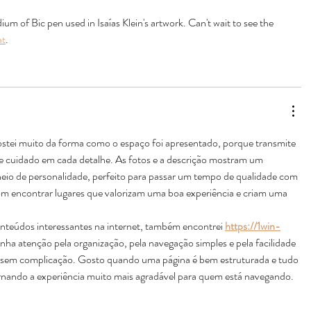
um of Bic pen used in Isaías Klein's artwork. Can't wait to see the 
at
.
ostei muito da forma como o espaço foi apresentado, porque transmite 
 cuidado em cada detalhe. As fotos e a descrição mostram um 
heio de personalidade, perfeito para passar um tempo de qualidade com 
om encontrar lugares que valorizam uma boa experiência e criam uma 
teúdos interessantes na internet, também encontrei 
https://1win-
nha atenção pela organização, pela navegação simples e pela facilidade 
 sem complicação. Gosto quando uma página é bem estruturada e tudo 
ornando a experiência muito mais agradável para quem está navegando.