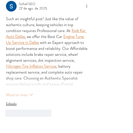
Sohail SEO
27 de ago. de 2025
Such an insightful post! Just like the value of 
authentic culture, keeping vehicles in top 
condition requires Professional care. At 
Kwik Kar 
Auto Dallas
, we offer the Best Car 
Engine Tune 
Up Service in Dallas
 with an Expert approach to 
boost performance and reliability. Our Affordable 
solutions include brake repair service, wheel 
alignment services, dot inspection service, 
Nitrogen Tire Inflation Service
, battery 
replacement service, and complete auto repair 
shop care. Choosing an Authentic Specialist 
ensures lasting results and peace of mind…
Mostrar mais
Editado
Curtir
Responder