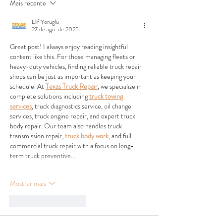
Mais recente
Elif Yoruglu
27 de ago. de 2025
Great post! I always enjoy reading insightful 
content like this. For those managing fleets or 
heavy-duty vehicles, finding reliable truck repair 
shops can be just as important as keeping your 
schedule. At 
Texas Truck Repair
, we specialize in 
complete solutions including 
truck towing 
services
, truck diagnostics service, oil change 
services, truck engine repair, and expert truck 
body repair. Our team also handles truck 
transmission repair, 
truck body work
, and full 
commercial truck repair with a focus on long-
term truck preventive…
Mostrar mais
Curtir
Responder