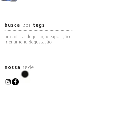
busca
por
tags
arte
artistas
degustação
exposição
menu
menu degustação
nossa
rede