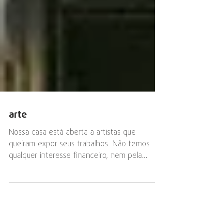
arte
Nossa casa está aberta a artistas que
queiram expor seus trabalhos. Não temos
qualquer interesse financeiro, nem pela
compra e venda, nem...