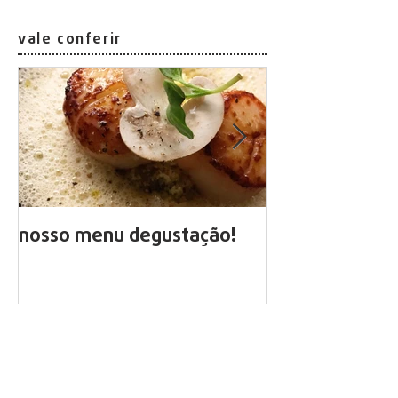
vale conferir
nosso menu degustação!
arte