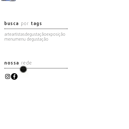
busca
por
tags
arte
artistas
degustação
exposição
menu
menu degustação
nossa
rede