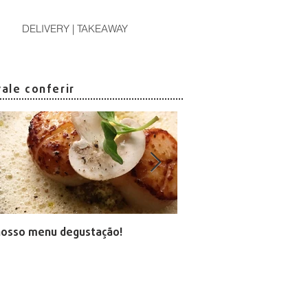
DELIVERY | TAKEAWAY
vale conferir
nu
m
nosso menu degustação!
arte