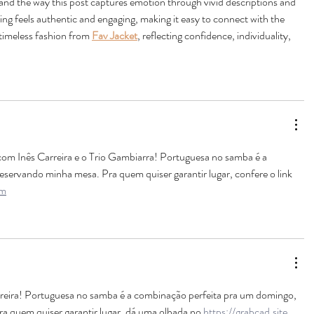
ng and the way this post captures emotion through vivid descriptions and 
ting feels authentic and engaging, making it easy to connect with the 
timeless fashion from 
Fav Jacket
, reflecting confidence, individuality, 
m Inês Carreira e o Trio Gambiarra! Portuguesa no samba é a 
reservando minha mesa. Pra quem quiser garantir lugar, confere o link 
om
reira! Portuguesa no samba é a combinação perfeita pra um domingo, 
pra quem quiser garantir lugar, dá uma olhada no 
https://grabcad.site