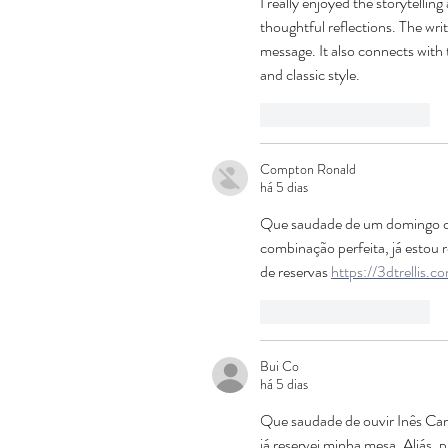
I really enjoyed the storytelli
thoughtful reflections. The wri
message. It also connects with 
and classic style.
Curtir
Responder
Compton Ronald
há 5 dias
Que saudade de um domingo co
combinação perfeita, já estou 
de reservas 
https://3dtrellis.c
Curtir
Responder
Bui Co
há 5 dias
Que saudade de ouvir Inês Car
já reservei minha mesa. Aliás, 