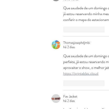
Que saudade de um domingo com
já estou reservando minha mesa 
conferir o mapa do estacionam
Curtir
Responder
Thomasjosephdjmbi
há 2 dias
Que saudade de um domingo com
perfeita, já estou reservando m
aproveitar o show, o melhor jei
https://printables.cloud
Curtir
Responder
Fav Jacket
há 2 dias